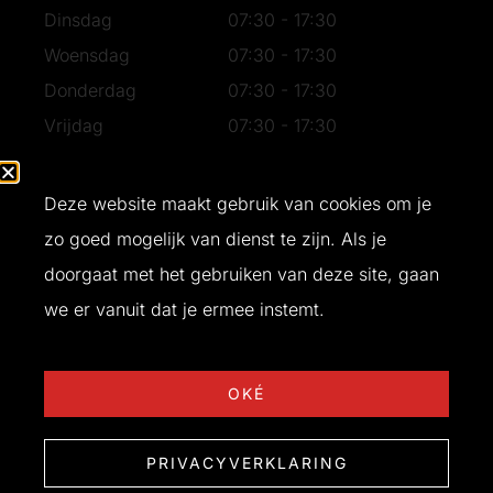
Dinsdag
07:30 - 17:30
Woensdag
07:30 - 17:30
Donderdag
07:30 - 17:30
Vrijdag
07:30 - 17:30
Zaterdag
07:30 - 16:30
Zondag
Gesloten
Deze website maakt gebruik van cookies om je
zo goed mogelijk van dienst te zijn. Als je
doorgaat met het gebruiken van deze site, gaan
Ontwerp en realisatie door
Buro Bliq
© 2026 T&W Bouw
we er vanuit dat je ermee instemt.
OKÉ
PRIVACYVERKLARING