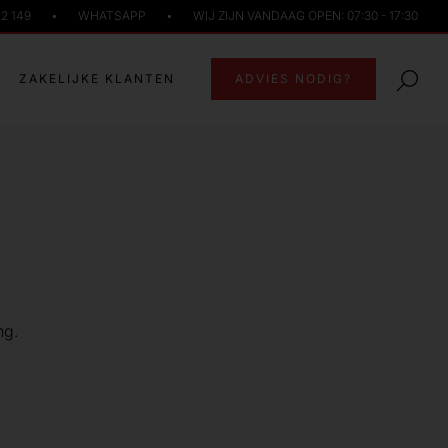
72 149
•
WHATSAPP
•
WIJ ZIJN VANDAAG OPEN: 07:30 - 17:30
ZAKELIJKE KLANTEN
ADVIES NODIG?
ng.