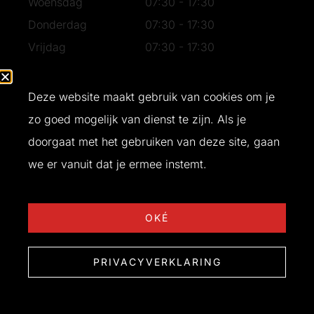
Woensdag
07:30 - 17:30
Donderdag
07:30 - 17:30
Vrijdag
07:30 - 17:30
Zaterdag
07:30 - 16:30
Zondag
Gesloten
Deze website maakt gebruik van cookies om je
zo goed mogelijk van dienst te zijn. Als je
doorgaat met het gebruiken van deze site, gaan
Ontwerp en realisatie door
Buro Bliq
© 2026 T&W Bouw
we er vanuit dat je ermee instemt.
OKÉ
PRIVACYVERKLARING
Heb je vragen?