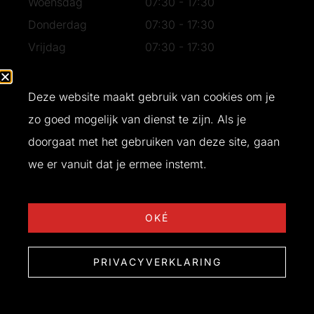
Woensdag
07:30 - 17:30
Donderdag
07:30 - 17:30
Vrijdag
07:30 - 17:30
Zaterdag
07:30 - 16:30
Zondag
Gesloten
Deze website maakt gebruik van cookies om je
zo goed mogelijk van dienst te zijn. Als je
doorgaat met het gebruiken van deze site, gaan
Ontwerp en realisatie door
Buro Bliq
© 2026 T&W Bouw
we er vanuit dat je ermee instemt.
OKÉ
PRIVACYVERKLARING
Heb je vragen?