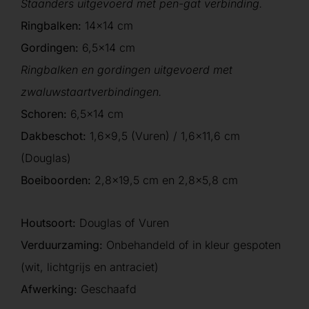
Staanders uitgevoerd met pen-gat verbinding.
Ringbalken:
14×14 cm
Gordingen:
6,5×14 cm
Ringbalken en gordingen uitgevoerd met
zwaluwstaartverbindingen.
Schoren:
6,5×14 cm
Dakbeschot:
1,6×9,5 (Vuren) / 1,6×11,6 cm
(Douglas)
Boeiboorden:
2,8×19,5 cm en 2,8×5,8 cm
Houtsoort:
Douglas of Vuren
Verduurzaming:
Onbehandeld of in kleur gespoten
(wit, lichtgrijs en antraciet)
Afwerking:
Geschaafd