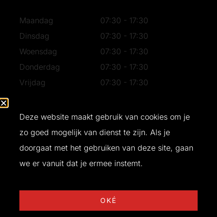
Maandag
07:30 - 17:30
Dinsdag
07:30 - 17:30
Woensdag
07:30 - 17:30
Donderdag
07:30 - 17:30
Vrijdag
07:30 - 17:30
Zaterdag
07:30 - 16:30
Zondag
Gesloten
Deze website maakt gebruik van cookies om je
zo goed mogelijk van dienst te zijn. Als je
doorgaat met het gebruiken van deze site, gaan
Ontwerp en realisatie door
Buro Bliq
© 2026 T&W Bouw
we er vanuit dat je ermee instemt.
OKÉ