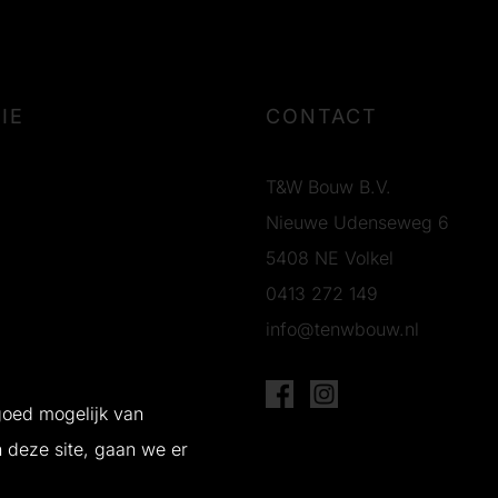
IE
CONTACT
T&W Bouw B.V.
Nieuwe Udenseweg 6
5408 NE Volkel
0413 272 149
info@tenwbouw.nl
g
goed mogelijk van
n deze site, gaan we er