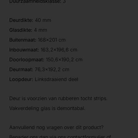
Duurzaamheidsklasse:
3
Deurdikte:
40 mm
Glasdikte:
4 mm
Buitenmaat:
168×201 cm
Inbouwmaat:
163,2×196,6 cm
Doorloopmaat:
150,6×190,2 cm
Deurmaat:
76,3×192,2 cm
Loopdeur:
Linksdraaiend deel
Deur is voorzien van rubberen tocht strips.
Vakverdeling glas is demontabal.
Aanvullend nog vragen over dit product?
Benader ons dan via ons contactformulier of