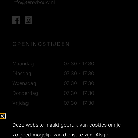
info@tenwbouw.nl
OPENINGSTIJDEN
Maandag
07:30 - 17:30
Dinsdag
07:30 - 17:30
Woensdag
07:30 - 17:30
Donderdag
07:30 - 17:30
Vrijdag
07:30 - 17:30
Zaterdag
07:30 - 16:30
Zondag
Gesloten
Deze website maakt gebruik van cookies om je
zo goed mogelijk van dienst te zijn. Als je