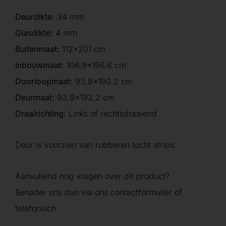
Deurdikte:
34 mm
Glasdikte:
4 mm
Buitenmaat:
112×201 cm
Inbouwmaat:
106,9×196,6 cm
Doorloopmaat:
93,9×190,2 cm
Deurmaat:
93,9×192,2 cm
Draairichting:
Links of rechtsdraaiend
Deur is voorzien van rubberen tocht strips.
Aanvullend nog vragen over dit product?
Benader ons dan via ons contactformulier of
telefonisch.