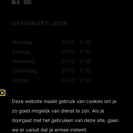
OPENINGSTIJDEN
Maandag
07:30 - 17:30
Dinsdag
07:30 - 17:30
Woensdag
07:30 - 17:30
Donderdag
07:30 - 17:30
Vrijdag
07:30 - 17:30
Zaterdag
07:30 - 16:30
Zondag
Gesloten
Deze website maakt gebruik van cookies om je
zo goed mogelijk van dienst te zijn. Als je
doorgaat met het gebruiken van deze site, gaan
Ontwerp en realisatie door
Buro Bliq
© 2026 T&W Bouw
we er vanuit dat je ermee instemt.