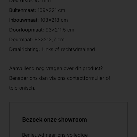
Deurdikte:
40 mm
Buitenmaat:
109×221 cm
Inbouwmaat:
103×218 cm
Doorloopmaat:
93×211,5 cm
Deurmaat:
93×212,7 cm
Draairichting:
Links of rechtsdraaiend
Aanvullend nog vragen over dit product?
Benader ons dan via ons contactformulier of
telefonisch.
Bezoek onze showroom
Benieuwd naar ons volledige