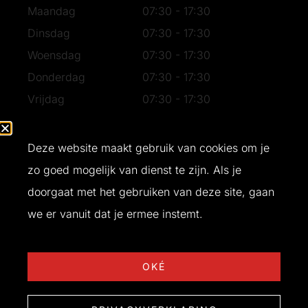
Maandag
07:30 - 17:30
Dinsdag
07:30 - 17:30
Woensdag
07:30 - 17:30
Donderdag
07:30 - 17:30
Vrijdag
07:30 - 17:30
Zaterdag
07:30 - 16:30
Zondag
Gesloten
Deze website maakt gebruik van cookies om je
zo goed mogelijk van dienst te zijn. Als je
doorgaat met het gebruiken van deze site, gaan
Ontwerp en realisatie door
Buro Bliq
© 2026 T&W Bouw
we er vanuit dat je ermee instemt.
OKÉ