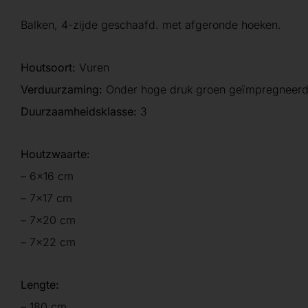
Balken, 4-zijde geschaafd. met afgeronde hoeken.
Houtsoort:
Vuren
Verduurzaming:
Onder hoge druk groen geïmpregneer
Duurzaamheidsklasse:
3
Houtzwaarte
:
– 6×16 cm
– 7×17 cm
– 7×20 cm
– 7×22 cm
Lengte:
– 180 cm