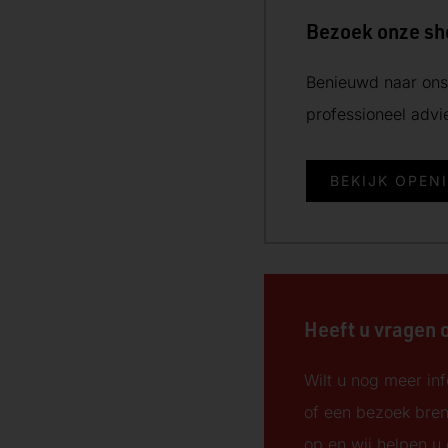
Bezoek onze s
Benieuwd naar ons 
professioneel adv
d
BEKIJK OPEN
Heeft u vragen 
Wilt u nog meer inf
of een bezoek bre
op en wij helpen u