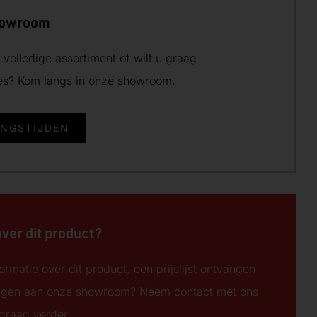
howroom
volledige assortiment of wilt u graag
ies? Kom langs in onze showroom.
INGSTIJDEN
over dit product?
ormatie over dit product, een prijslijst ontvangen
ngen aan onze showroom? Neem contact met ons
 graag verder.