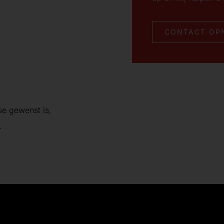
CONTACT OP
se gewenst is,
.