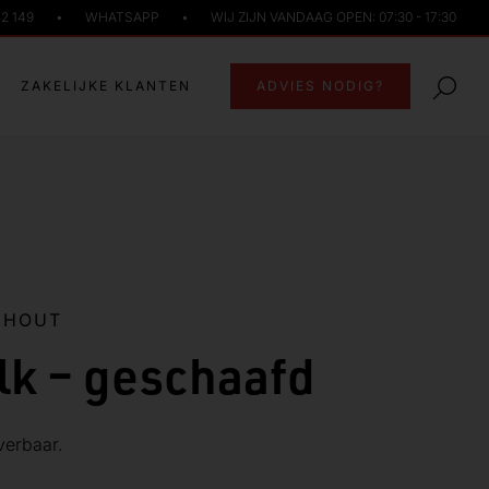
72 149
•
WHATSAPP
•
WIJ ZIJN VANDAAG OPEN: 07:30 - 17:30
ZAKELIJKE KLANTEN
ADVIES NODIG?
NHOUT
lk – geschaafd
verbaar.