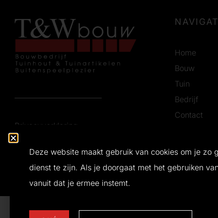
NAVIGAT
Home
Bouw
Tuin
Bedrijf
Contact
Privacyverklaring
Vacatures
Certificerin
Deze website maakt gebruik van cookies om je zo 
dienst te zijn. Als je doorgaat met het gebruiken va
Ontwerp en realisatie door
Buro Bliq
© 2026 T&W Bouw
vanuit dat je ermee instemt.