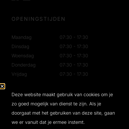
OPENINGSTIJDEN
Maandag
07:30 - 17:30
Dinsdag
07:30 - 17:30
Woensdag
07:30 - 17:30
Donderdag
07:30 - 17:30
Vrijdag
07:30 - 17:30
Zaterdag
07:30 - 16:30
Zondag
Gesloten
Deze website maakt gebruik van cookies om je
zo goed mogelijk van dienst te zijn. Als je
doorgaat met het gebruiken van deze site, gaan
Ontwerp en realisatie door
Buro Bliq
© 2026 T&W Bouw
we er vanuit dat je ermee instemt.