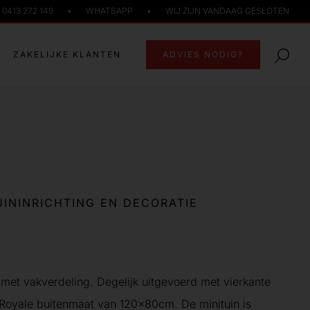
0413 272 149
•
WHATSAPP
•
WIJ ZIJN VANDAAG GESLOTEN
ZAKELIJKE KLANTEN
ADVIES NODIG?
UININRICHTING EN DECORATIE
met vakverdeling. Degelijk uitgevoerd met vierkante
 Royale buitenmaat van 120x80cm. De minituin is