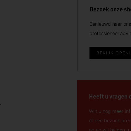
Bezoek onze s
Benieuwd naar ons 
professioneel adv
BEKIJK OPEN
d
Heeft u vragen 
.
Wilt u nog meer inf
of een bezoek bre
op en wij helpen u