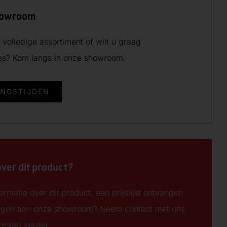
howroom
volledige assortiment of wilt u graag
ies? Kom langs in onze showroom.
INGSTIJDEN
over dit product?
ormatie over dit product, een prijslijst ontvangen
ngen aan onze showroom? Neem contact met ons
 graag verder.