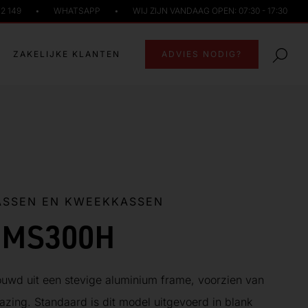
72 149
•
WHATSAPP
•
WIJ ZIJN VANDAAG OPEN: 07:30 - 17:30
ZAKELIJKE KLANTEN
ADVIES NODIG?
ASSEN EN KWEEKKASSEN
 MS300H
wd uit een stevige aluminium frame, voorzien van
zing. Standaard is dit model uitgevoerd in blank