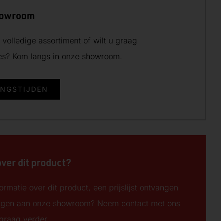
howroom
volledige assortiment of wilt u graag
ies? Kom langs in onze showroom.
INGSTIJDEN
over dit product?
ormatie over dit product, een prijslijst ontvangen
ngen aan onze showroom? Neem contact met ons
 graag verder.