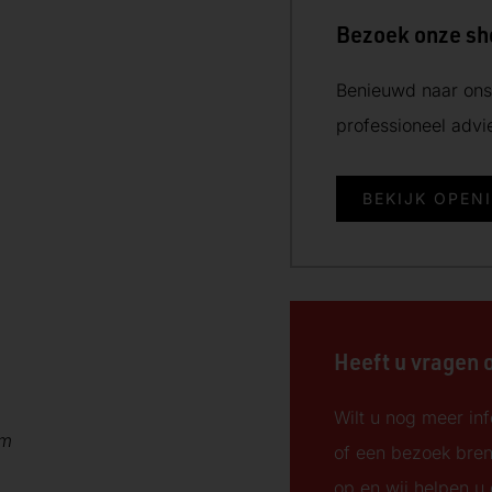
Bezoek onze s
Benieuwd naar ons 
professioneel adv
BEKIJK OPEN
Heeft u vragen 
Wilt u nog meer inf
cm
of een bezoek bre
op en wij helpen u