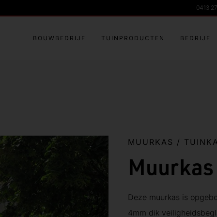
0413 2
BOUWBEDRIJF
TUINPRODUCTEN
BEDRIJF
MUURKAS
/
TUINK
Muurkas
Deze muurkas is opgebou
4mm dik veiligheidsbegla