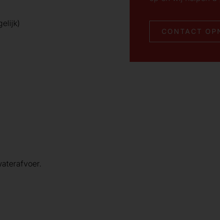
elijk)
CONTACT OP
aterafvoer.