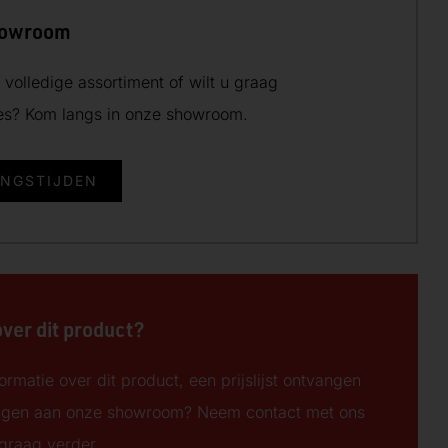
howroom
volledige assortiment of wilt u graag
ies? Kom langs in onze showroom.
INGSTIJDEN
over dit product?
ormatie over dit product, een prijslijst ontvangen
ngen aan onze showroom? Neem contact met ons
 graag verder.