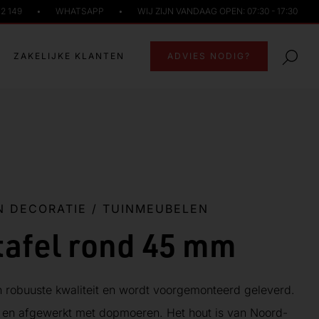
72 149
•
WHATSAPP
•
WIJ ZIJN VANDAAG OPEN: 07:30 - 17:30
ZAKELIJKE KLANTEN
ADVIES NODIG?
N DECORATIE
/
TUINMEUBELEN
tafel rond 45 mm
n robuuste kwaliteit en wordt voorgemonteerd geleverd.
ij en afgewerkt met dopmoeren. Het hout is van Noord-