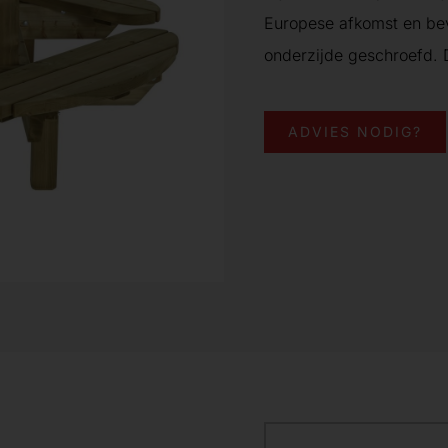
Europese afkomst en bev
onderzijde geschroefd. D
ADVIES NODIG?