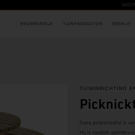
0413 2
BOUWBEDRIJF
TUINPRODUCTEN
BEDRIJF
TUININRICHTING E
Picknick
Deze picknicktafel is va
Hij is rondom splintervr