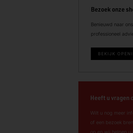
Bezoek onze s
Benieuwd naar ons 
professioneel adv
BEKIJK OPEN
d
Heeft u vragen 
Wilt u nog meer inf
of een bezoek bre
op en wij helpen u