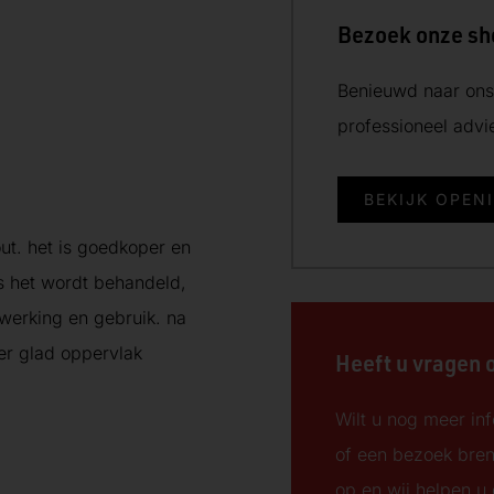
Bezoek onze s
Benieuwd naar ons 
professioneel adv
BEKIJK OPEN
ut. het is goedkoper en
s het wordt behandeld,
rwerking en gebruik. na
er glad oppervlak
Heeft u vragen 
Wilt u nog meer inf
of een bezoek bre
op en wij helpen u