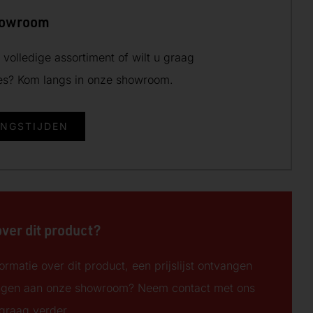
howroom
volledige assortiment of wilt u graag
ies? Kom langs in onze showroom.
INGSTIJDEN
over dit product?
ormatie over dit product, een prijslijst ontvangen
ngen aan onze showroom? Neem contact met ons
 graag verder.