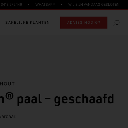
0413 272 149
•
WHATSAPP
•
WIJ ZIJN VANDAAG GESLOTEN
ZAKELIJKE KLANTEN
ADVIES NODIG?
NHOUT
n® paal – geschaafd
verbaar.