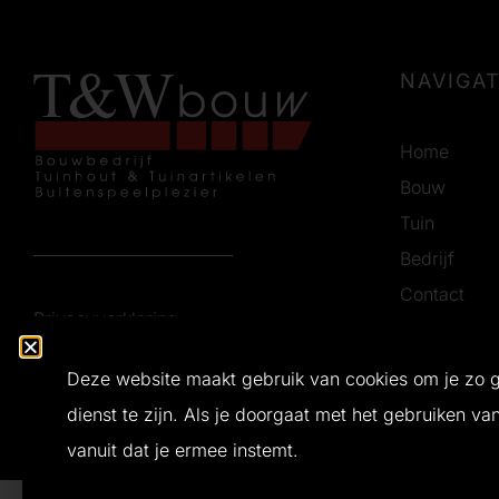
NAVIGAT
Home
Bouw
Tuin
Bedrijf
Contact
Privacyverklaring
Vacatures
Certificerin
Deze website maakt gebruik van cookies om je zo 
dienst te zijn. Als je doorgaat met het gebruiken va
Ontwerp en realisatie door
Buro Bliq
© 2026 T&W Bouw
vanuit dat je ermee instemt.