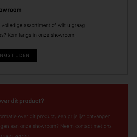
howroom
volledige assortiment of wilt u graag
ies? Kom langs in onze showroom.
INGSTIJDEN
over dit product?
ormatie over dit product, een prijslijst ontvangen
ngen aan onze showroom? Neem contact met ons
 graag verder.