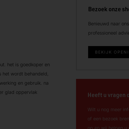
Bezoek onze s
Benieuwd naar ons 
professioneel adv
BEKIJK OPEN
ut. het is goedkoper en
s het wordt behandeld,
rwerking en gebruik. na
er glad oppervlak
Heeft u vragen 
Wilt u nog meer inf
of een bezoek bre
op en wij helpen u