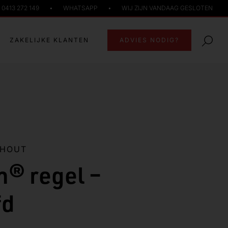
0413 272 149
•
WHATSAPP
•
WIJ ZIJN VANDAAG GESLOTEN
ZAKELIJKE KLANTEN
ADVIES NODIG?
NHOUT
n® regel –
fd