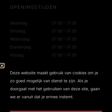
OPENINGSTIJDEN
Maandag
07:30 - 17:30
Dinsdag
07:30 - 17:30
Woensdag
07:30 - 17:30
Donderdag
07:30 - 17:30
Vrijdag
07:30 - 17:30
Zaterdag
07:30 - 16:30
Zondag
Gesloten
Deze website maakt gebruik van cookies om je
zo goed mogelijk van dienst te zijn. Als je
doorgaat met het gebruiken van deze site, gaan
Ontwerp en realisatie door
Buro Bliq
© 2026 T&W Bouw
we er vanuit dat je ermee instemt.