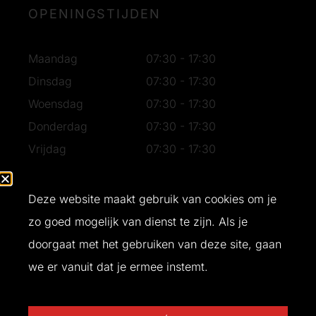
OPENINGSTIJDEN
Maandag
07:30 - 17:30
Dinsdag
07:30 - 17:30
Woensdag
07:30 - 17:30
Donderdag
07:30 - 17:30
Vrijdag
07:30 - 17:30
Zaterdag
07:30 - 16:30
Zondag
Gesloten
Deze website maakt gebruik van cookies om je
zo goed mogelijk van dienst te zijn. Als je
doorgaat met het gebruiken van deze site, gaan
Ontwerp en realisatie door
Buro Bliq
© 2026 T&W Bouw
we er vanuit dat je ermee instemt.