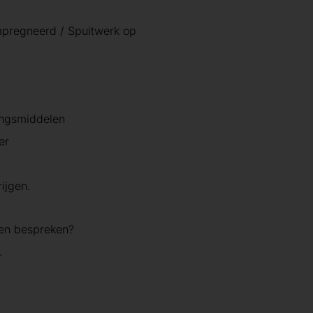
mpregneerd / Spuitwerk op
ingsmiddelen
er
ijgen.
den bespreken?
.