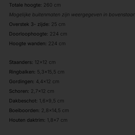
Totale hoogte:
260 cm
Mogelijke buitenmaten zijn weergegeven in bovenstaa
Overstek 3- zijde:
25 cm
Doorloophoogte:
224 cm
Hoogte wanden:
224 cm
Staanders:
12×12 cm
Ringbalken:
5,3×15,5 cm
Gordingen:
4,4×12 cm
Schoren:
2,7×12 cm
Dakbeschot:
1,6×9,5 cm
Boeiboorden:
2,8×14,5 cm
Houten daktrim:
1,8×7 cm