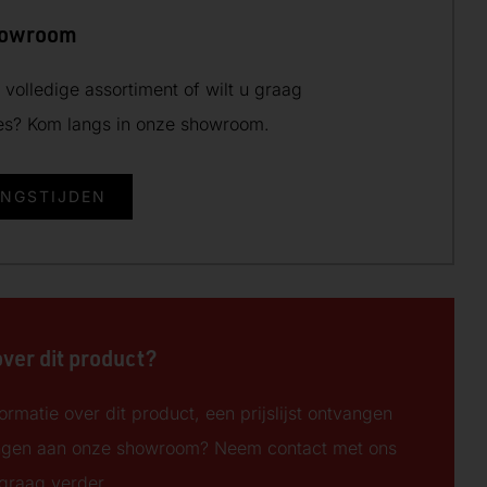
howroom
volledige assortiment of wilt u graag
ies? Kom langs in onze showroom.
INGSTIJDEN
over dit product?
ormatie over dit product, een prijslijst ontvangen
ngen aan onze showroom? Neem contact met ons
 graag verder.