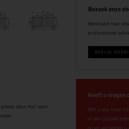
Bezoek onze s
Benieuwd naar ons 
professioneel adv
BEKIJK OPEN
Heeft u vragen 
t enkele deur met raam.
Wilt u nog meer inf
meter.
of een bezoek bre
op en wij helpen u