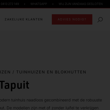
0413 272 149
•
WHATSAPP
•
WIJ ZIJN VANDAAG GESLOTEN
ZAKELIJKE KLANTEN
ADVIES NODIG?
IZEN
/
TUINHUIZEN EN BLOKHUTTEN
Tapuit
modern tuinhuis naadloos gecombineerd met de robuuste
ut. De modellen zijn met of zonder luifel te verkrijgen