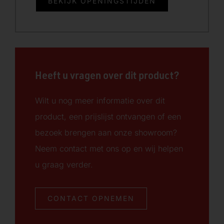
BEKIJK OPENINGSTIJDEN
Heeft u vragen over dit product?
Wilt u nog meer informatie over dit
product, een prijslijst ontvangen of een
bezoek brengen aan onze showroom?
Neem contact met ons op en wij helpen
u graag verder.
CONTACT OPNEMEN