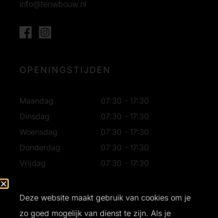
info@tenwbouw.nl
OPENINGSTIJDEN
Maandag
07:30 - 17:30
Dinsdag
07:30 - 17:30
Woensdag
07:30 - 17:30
Donderdag
07:30 - 17:30
Vrijdag
07:30 - 17:30
Zaterdag
07:30 - 16:30
Zondag
Gesloten
Deze website maakt gebruik van cookies om je
zo goed mogelijk van dienst te zijn. Als je