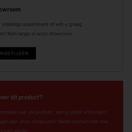
howroom
volledige assortiment of wilt u graag
ies? Kom langs in onze showroom.
INGSTIJDEN
over dit product?
ormatie over dit product, een prijslijst ontvangen
ngen aan onze showroom? Neem contact met ons
 graag verder.