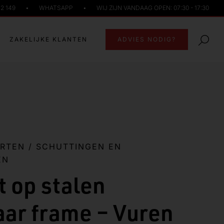
72 149
•
WHATSAPP
•
WIJ ZIJN VANDAAG OPEN: 07:30 - 17:30
ZAKELIJKE KLANTEN
ADVIES NODIG?
ORTEN
/
SCHUTTINGEN EN
EN
t op stalen
aar frame – Vuren