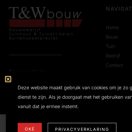
NAVIGAT
Home
Bouw
Tuin
Bedrijf
Contact
Privacyverklaring
Vacatures
Certificerin
Deze website maakt gebruik van cookies om je zo 
dienst te zijn. Als je doorgaat met het gebruiken va
Ontwerp en realisatie door
Buro Bliq
© 2026 T&W Bouw
vanuit dat je ermee instemt.
OKÉ
PRIVACYVERKLARING