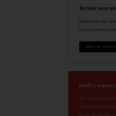
Bezoek onze s
Benieuwd naar ons 
professioneel adv
BEKIJK OPEN
Heeft u vragen 
Wilt u nog meer inf
of een bezoek bre
op en wij helpen u