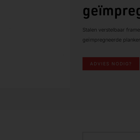
geïmpre
Stalen verstelbaar frame
geïmpregneerde planke
ADVIES NODIG?