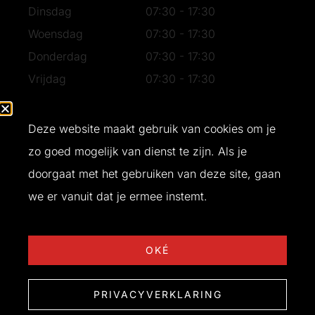
Dinsdag
07:30 - 17:30
Woensdag
07:30 - 17:30
Donderdag
07:30 - 17:30
Vrijdag
07:30 - 17:30
Zaterdag
07:30 - 16:30
Zondag
Gesloten
Deze website maakt gebruik van cookies om je
zo goed mogelijk van dienst te zijn. Als je
doorgaat met het gebruiken van deze site, gaan
Ontwerp en realisatie door
Buro Bliq
© 2026 T&W Bouw
we er vanuit dat je ermee instemt.
OKÉ
PRIVACYVERKLARING