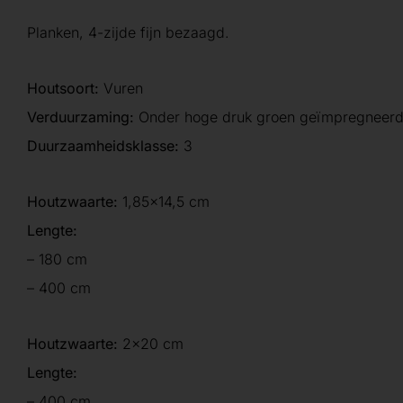
Planken, 4-zijde fijn bezaagd.
Houtsoort:
Vuren
Verduurzaming:
Onder hoge druk groen geïmpregneer
Duurzaamheidsklasse:
3
Houtzwaarte:
1,85×14,5 cm
Lengte:
– 180 cm
– 400 cm
Houtzwaarte:
2×20 cm
Lengte:
– 400 cm