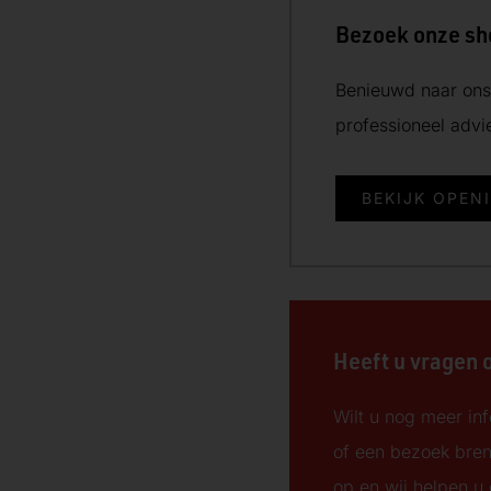
Bezoek onze s
Benieuwd naar ons 
professioneel adv
d
BEKIJK OPEN
Heeft u vragen 
Wilt u nog meer inf
of een bezoek bre
op en wij helpen u