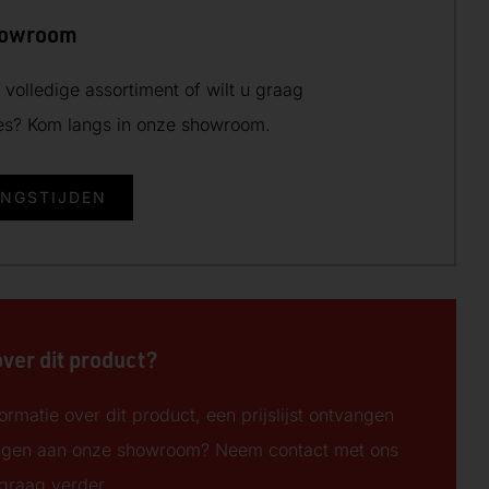
howroom
volledige assortiment of wilt u graag
ies? Kom langs in onze showroom.
INGSTIJDEN
over dit product?
ormatie over dit product, een prijslijst ontvangen
ngen aan onze showroom? Neem contact met ons
 graag verder.