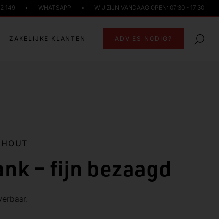
72 149
•
WHATSAPP
•
WIJ ZIJN VANDAAG OPEN: 07:30 - 17:30
ZAKELIJKE KLANTEN
ADVIES NODIG?
NHOUT
ank – fijn bezaagd
verbaar.