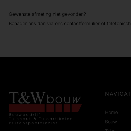
Gewenste afmeting niet gevonden?
Benader ons dan via ons contactformulier of telefonisch
NAVIGAT
Home
Bouw