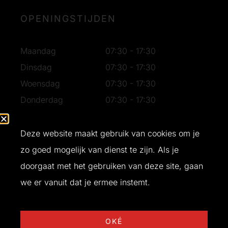
OPENINGSTIJDEN
Maandag
07:30 - 17:30
Dinsdag
07:30 - 17:30
Woensdag
07:30 - 17:30
Donderdag
07:30 - 17:30
Vrijdag
07:30 - 17:30
Zaterdag
07:30 - 16:30
Deze website maakt gebruik van cookies om je
Zondag
Gesloten
zo goed mogelijk van dienst te zijn. Als je
doorgaat met het gebruiken van deze site, gaan
we er vanuit dat je ermee instemt.
Ontwerp en realisatie door
Buro Bliq
© 2026 T&W Bouw
OKÉ