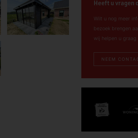
Heeft u vragen o
Wilt u nog meer inf
bezoek brengen aa
wij helpen u graag 
NEEM CONTA