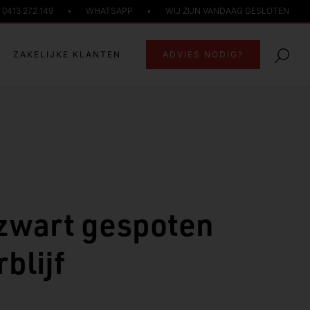
0413 272 149
•
WHATSAPP
•
WIJ ZIJN VANDAAG GESLOTEN
ZAKELIJKE KLANTEN
ADVIES NODIG?
zwart gespoten
blijf