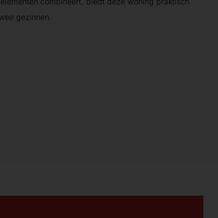
e elementen combineert, biedt deze woning praktisch
twee gezinnen.