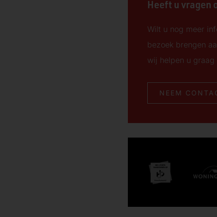
Heeft u vragen o
Wilt u nog meer inf
bezoek brengen aa
wij helpen u graag 
NEEM CONTA