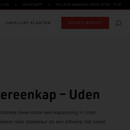
72 149
•
WHATSAPP
•
WIJ ZIJN VANDAAG OPEN: 07:30 - 17:30
ZAKELIJKE KLANTEN
ADVIES NODIG?
ereenkap – Uden
ctionele twee-onder-een-kapwoning in Uden
onkere rode steenkleur en een ontwerp dat zowel