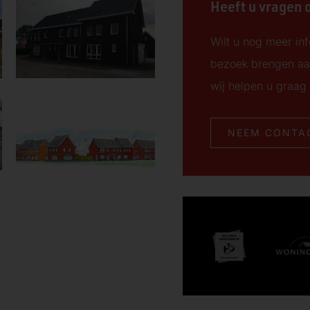
Heeft u vragen o
Wilt u nog meer inf
bezoek brengen aa
wij helpen u graag 
NEEM CONTA