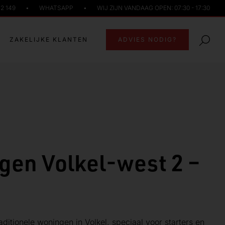
72 149
•
WHATSAPP
•
WIJ ZIJN VANDAAG OPEN: 07:30 - 17:30
ZAKELIJKE KLANTEN
ADVIES NODIG?
gen Volkel-west 2 –
itionele woningen in Volkel, speciaal voor starters en