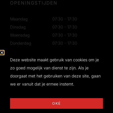
OPENINGSTIJDEN
Maandag
07:30 - 17:30
Dinsdag
07:30 - 17:30
Woensdag
07:30 - 17:30
Donderdag
07:30 - 17:30
Vrijdag
07:30 - 17:30
Zaterdag
07:30 - 16:30
Deze website maakt gebruik van cookies om je
Zondag
Gesloten
zo goed mogelijk van dienst te zijn. Als je
doorgaat met het gebruiken van deze site, gaan
we er vanuit dat je ermee instemt.
Ontwerp en realisatie door
Buro Bliq
© 2026 T&W Bouw
OKÉ