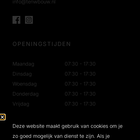
info@tenwbouw.nl
OPENINGSTIJDEN
Maandag
07:30 - 17:30
Dinsdag
07:30 - 17:30
Woensdag
07:30 - 17:30
Donderdag
07:30 - 17:30
Vrijdag
07:30 - 17:30
Zaterdag
07:30 - 16:30
Zondag
Gesloten
Deze website maakt gebruik van cookies om je
zo goed mogelijk van dienst te zijn. Als je